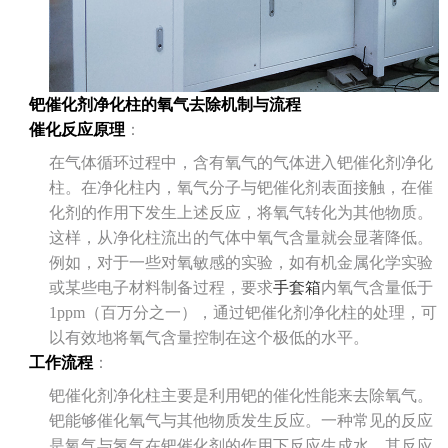
钯催化剂净化柱的氧气去除机制与流程
催化反应原理
：
在气体循环过程中，含有氧气的气体进入钯催化剂净化
柱。在净化柱内，氧气分子与钯催化剂表面接触，在催
化剂的作用下发生上述反应，将氧气转化为其他物质。
这样，从净化柱流出的气体中氧气含量就会显著降低。
例如，对于一些对氧敏感的实验，如有机金属化学实验
或某些电子材料制备过程，要求
手套箱
内氧气含量低于
1ppm（百万分之一），通过钯催化剂净化柱的处理，可
以有效地将氧气含量控制在这个极低的水平。
工作流程
：
钯催化剂净化柱主要是利用钯的催化性能来去除氧气。
钯能够催化氧气与其他物质发生反应。一种常见的反应
是氧气与氢气在钯催化剂的作用下反应生成水。其反应